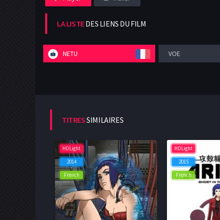
LA LISTE
DES LIENS DU FILM
NETU
VOE
TITRES
SIMILAIRES
HDLight
HDLight
2014
2015
French
French