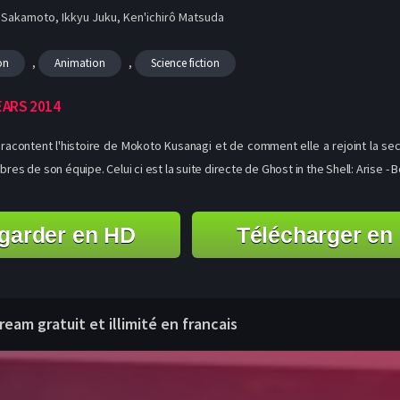
Sakamoto, Ikkyu Juku, Ken'ichirô Matsuda
,
,
on
Animation
Science fiction
EARS 2014
i racontent l'histoire de Mokoto Kusanagi et de comment elle a rejoint la s
 de son équipe. Celui ci est la suite directe de Ghost in the Shell: Arise - 
garder en HD
Télécharger en
ream gratuit et illimité en francais