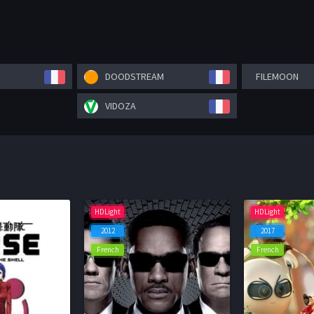
DOODSTREAM
FILEMOON
VIDOZA
HDLight
HDLight
2012
2017
French
French