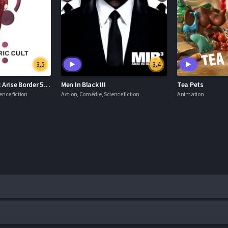
3,5
3,4
Ghost in the Shell: Arise Border 5 - Pyrophoric Cult
Men In Black III
Tea Pets
ence fiction
Action, Comédie, Science fiction
Animation