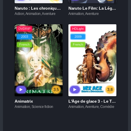
Naruto : Les chroniques ninja de la princesse des neiges
Naruto Le Film: La Légende de la pierre de Guélel
Action, Animation, Aventure
Animation, Aventure
DVDRIP
HDLight
2003
2009
French
French
3,5
3,8
Animatrix
L'Âge de glace 3 - Le Temps des dinosaures
Animation, Science fiction
Animation, Aventure, Comédie