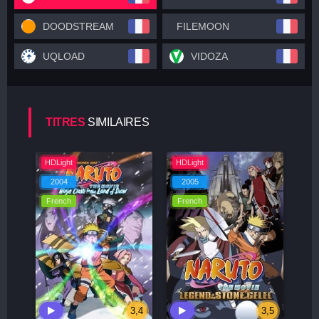
DOODSTREAM
FILEMOON
UQLOAD
VIDOZA
TITRES
SIMILAIRES
HDLight
HDLight
2004
2005
French
French
3,4
3,5