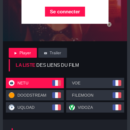
Se connecter
Player
Trailer
LA LISTE
DES LIENS DU FILM
NETU
VOE
DOODSTREAM
FILEMOON
UQLOAD
VIDOZA