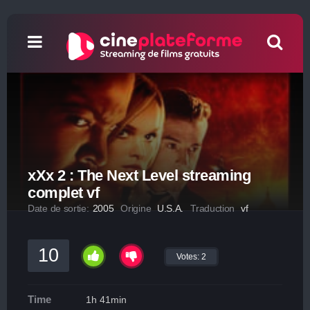
xXx 2 : The Next Level streaming
complet vf
Date de sortie:
2005
Origine
U.S.A.
Traduction
vf
10
Votes:
2
Time
1h 41min