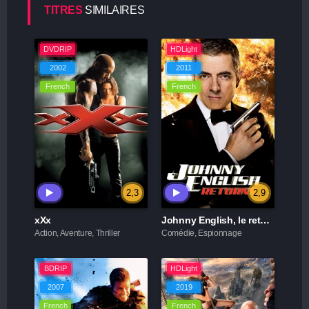
TITRES
SIMILAIRES
DVDRIP
HDLight
2002
2011
French
French
2,3
2,9
xXx
Johnny English, le retour
Action, Aventure, Thriller
Comédie, Espionnage
BDRIP
HDLight
2007
2019
French
French