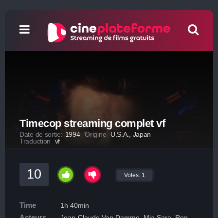
Timecop streaming complet vf
Date de sortie:
1994
Origine
U.S.A., Japan
Traduction
vf
10
Votes:
1
Time
1h 40min
Acteurs
Jean-Claude Van Damme, Mia Sara, Ron