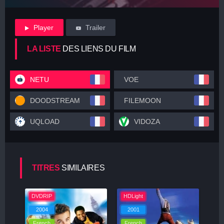
Player
Trailer
LA LISTE
DES LIENS DU FILM
NETU
VOE
DOODSTREAM
FILEMOON
UQLOAD
VIDOZA
TITRES
SIMILAIRES
DVDRIP
HDLight
2004
2001
French
French