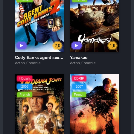
2,0
1,9
Cody Banks agent secret 2 destination Londres
Yamakasi
Action, Comédie
Action, Comédie
HDLight
BDRIP
2008
2007
French
French