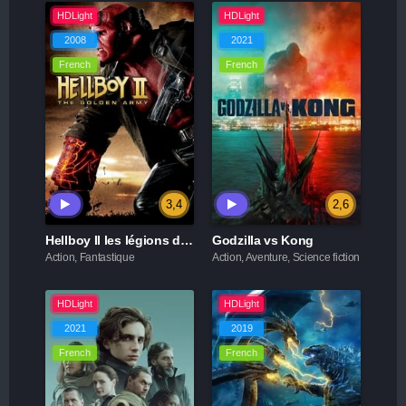
HDLight
HDLight
2008
2021
French
French
3,4
2,6
Hellboy II les légions d'or maudites
Godzilla vs Kong
Action, Fantastique
Action, Aventure, Science fiction
HDLight
HDLight
2021
2019
French
French