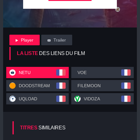
Player
Trailer
LA LISTE
DES LIENS DU FILM
NETU
VOE
DOODSTREAM
FILEMOON
UQLOAD
VIDOZA
TITRES
SIMILAIRES