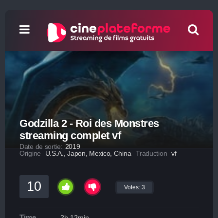
Godzilla 2 - Roi des Monstres
streaming complet vf
Date de sortie:
2019
Origine
U.S.A., Japon, Mexico, China
Traduction
vf
10
Votes:
3
Time
2h 12min