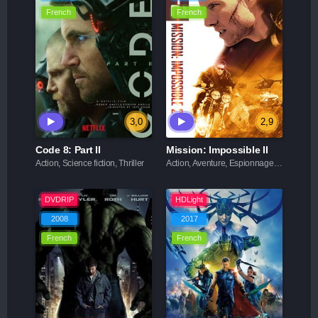
French
French
3,0
2,9
Code 8: Part II
Mission: Impossible II
Action, Science fiction, Thriller
Action, Aventure, Espionnage, Thriller
DVDRIP
HDLight
2008
2017
French
French