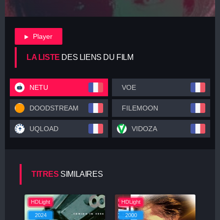
Player
LA LISTE
DES LIENS DU FILM
NETU
VOE
DOODSTREAM
FILEMOON
UQLOAD
VIDOZA
TITRES
SIMILAIRES
HDLight
HDLight
2024
2000