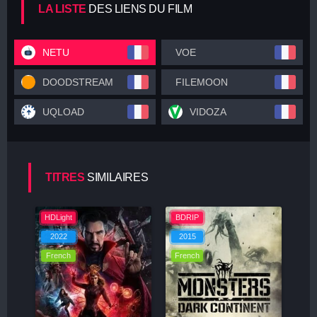
LA LISTE
DES LIENS DU FILM
NETU
VOE
DOODSTREAM
FILEMOON
UQLOAD
VIDOZA
TITRES
SIMILAIRES
HDLight
BDRIP
2022
2015
French
French