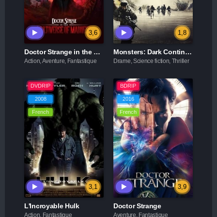
3,6
1,8
Doctor Strange in the Multiverse of Madness
Monsters: Dark Continent
Action, Aventure, Fantastique
Drame, Science fiction, Thriller
DVDRIP
BDRIP
2008
2016
French
French
3,1
3,9
L'Incroyable Hulk
Doctor Strange
Action, Fantastique
Aventure, Fantastique