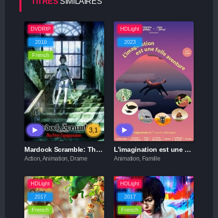
TITRES
SIMILAIRES
DVDRIP
HDLight
2010
2023
French
3,1
Mardock Scramble: The First Compression
L’imagination est une folle aventure
Action, Animation, Drame
Animation, Famille
HDLight
HDLight
2017
2017
French
French