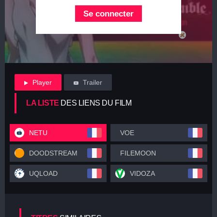
Se connecter
Player
Trailer
LA LISTE
DES LIENS DU FILM
NETU
VOE
DOODSTREAM
FILEMOON
UQLOAD
VIDOZA