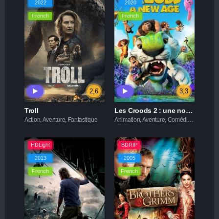
2022
2020
French
French
2,6
3,3
Troll
Les Croods 2 : une nouvelle ère
Action, Aventure, Fantastique
Animation, Aventure, Comédie, Famille
HDLight
BDRIP
2013
2005
French
French