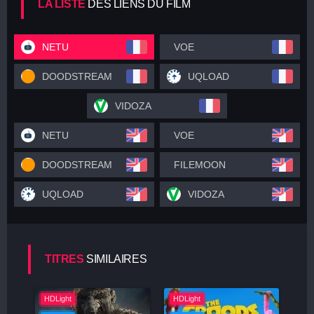
LA LISTE
DES LIENS DU FILM
NETU
VOE
DOODSTREAM
UQLOAD
VIDOZA
NETU
VOE
DOODSTREAM
FILEMOON
UQLOAD
VIDOZA
TITRES
SIMILAIRES
HDLight
HDLight