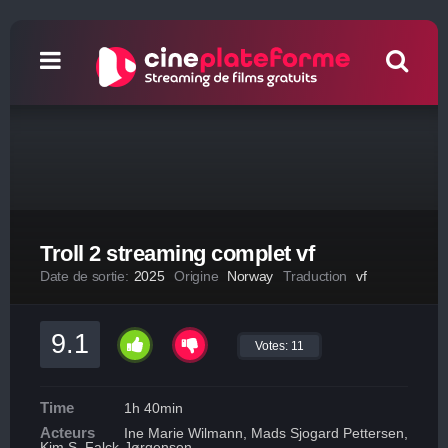
Troll 2 streaming complet vf
Date de sortie:
2025
Origine
Norway
Traduction
vf
9.1
Votes:
11
Time
1h 40min
Acteurs
Ine Marie Wilmann, Mads Sjogard Pettersen,
Kim S. Falck-Jørgensen