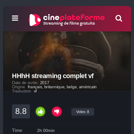
HHhH streaming complet vf
Date de sortie:
2017
Origine
français, britannique, belge, américain
Traduction
vf
8.8
Votes:
8
Time
2h 00min