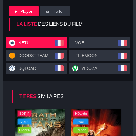
Player
Trailer
LA LISTE
DES LIENS DU FILM
NETU
VOE
DOODSTREAM
FILEMOON
UQLOAD
VIDOZA
TITRES
SIMILAIRES
BDRIP
HDLight
2012
2001
French
French