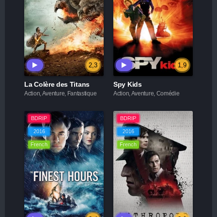
2,3
1,9
La Colère des Titans
Spy Kids
Action, Aventure, Fantastique
Action, Aventure, Comédie
BDRIP
BDRIP
2016
2016
French
French