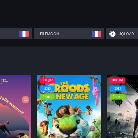
FILEMOON
UQLOAD
HDLight
HDLight
2020
2013
French
French