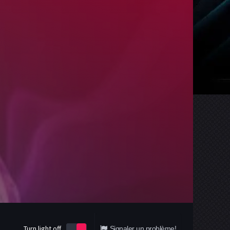
Turn light off
Signaler un problème!