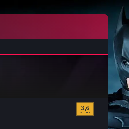
3,6
Allocine