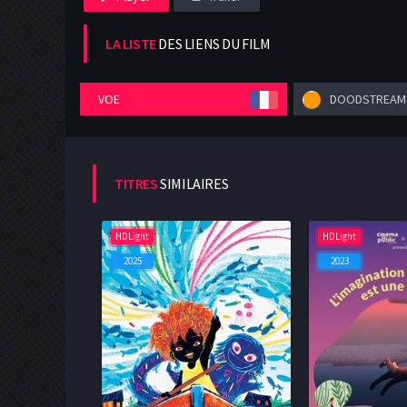
LA LISTE
DES LIENS DU FILM
VOE
DOODSTREAM
TITRES
SIMILAIRES
HDLight
HDLight
2025
2023