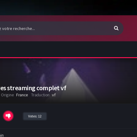
es streaming complet vf
Origine
France
Traduction
vf
Votes:
12
in