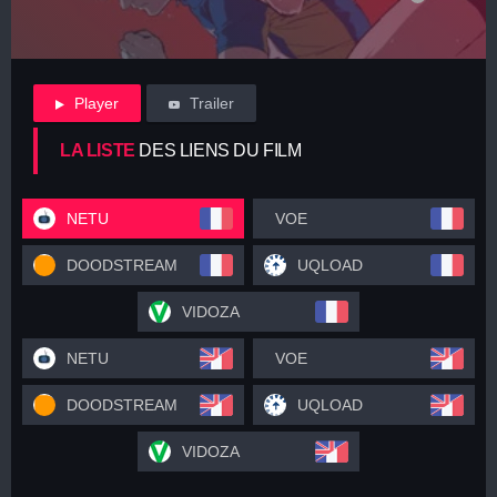
Player
Trailer
LA LISTE
DES LIENS DU FILM
NETU
VOE
DOODSTREAM
UQLOAD
VIDOZA
NETU
VOE
DOODSTREAM
UQLOAD
VIDOZA