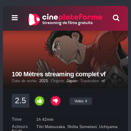
100 Mètres streaming complet vf
Date de sortie:
2025
Origine
Japan
Traduction
vf
2.5
Votes:
4
Time
1h 42min
Acteurs
Tôri Matsuzaka, Shôta Sometani, Uchiyama
Kouki