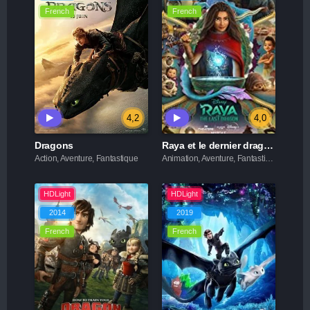
French
French
4,2
4,0
Dragons
Raya et le dernier dragon
Action, Aventure, Fantastique
Animation, Aventure, Fantastique
HDLight
HDLight
2014
2019
French
French