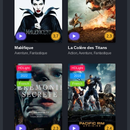
3,7
2,3
Maléfique
La Colère des Titans
Aventure, Fantastique
Action, Aventure, Fantastique
HDLight
HDLight
2022
2018
French
French
2,3
2,4