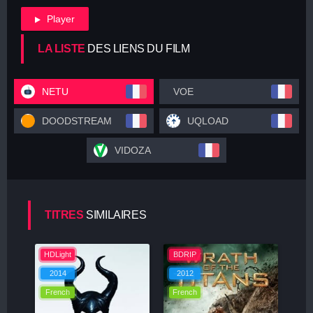
Player
LA LISTE
DES LIENS DU FILM
NETU
VOE
DOODSTREAM
UQLOAD
VIDOZA
TITRES
SIMILAIRES
HDLight
BDRIP
2014
2012
French
French