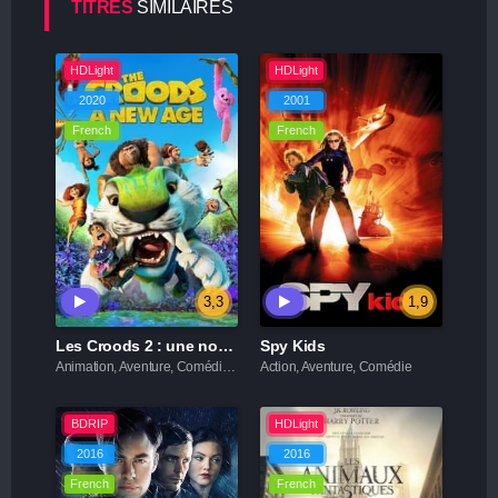
TITRES
SIMILAIRES
HDLight
HDLight
2020
2001
French
French
3,3
1,9
Les Croods 2 : une nouvelle ère
Spy Kids
Animation, Aventure, Comédie, Famille
Action, Aventure, Comédie
BDRIP
HDLight
2016
2016
French
French