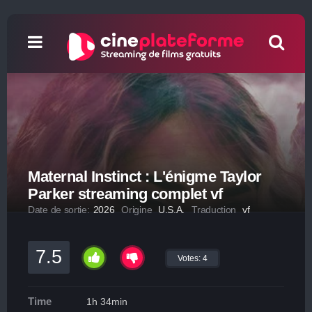
Maternal Instinct : L'énigme Taylor
Parker streaming complet vf
Date de sortie:
2026
Origine
U.S.A.
Traduction
vf
7.5
Votes:
4
Time
1h 34min