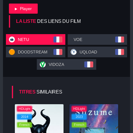
Player
LA LISTE
DES LIENS DU FILM
NETU
VOE
DOODSTREAM
UQLOAD
VIDOZA
TITRES
SIMILAIRES
HDLight
HDLight
2014
2023
French
French