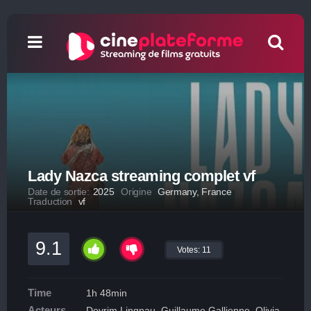
Lady Nazca streaming complet vf
Date de sortie:
2025
Origine
Germany, France
Traduction
vf
9.1
Votes:
11
Time
1h 48min
Acteurs
Devrim Lingnau, Guillaume Gallienne, Olivia