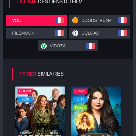
LA LISTE
DES LIENS DU FILM
VOE
DOODSTREAM
FILEMOON
UQLOAD
VIDOZA
TITRES
SIMILAIRES
HDLight
BDRIP
2026
2013
French