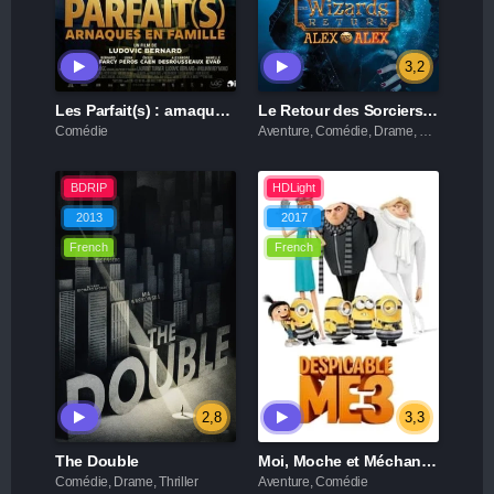
3,2
Les Parfait(s) : arnaques en famille
Le Retour des Sorciers : Alex contre Alex
Comédie
Aventure, Comédie, Drame, Famille, Fantastique
BDRIP
HDLight
2013
2017
French
French
2,8
3,3
The Double
Moi, Moche et Méchant 3
Comédie, Drame, Thriller
Aventure, Comédie