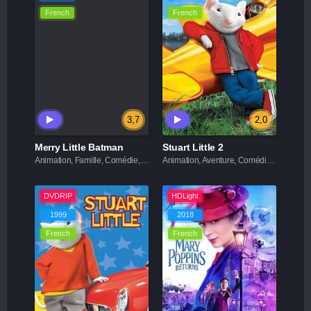
French
French
3,7
2,0
Merry Little Batman
Stuart Little 2
Animation, Famille, Comédie, Fantastique, Action
Animation, Aventure, Comédie, Famille, Fantastique
DVDRIP
HDLight
1999
2018
French
French