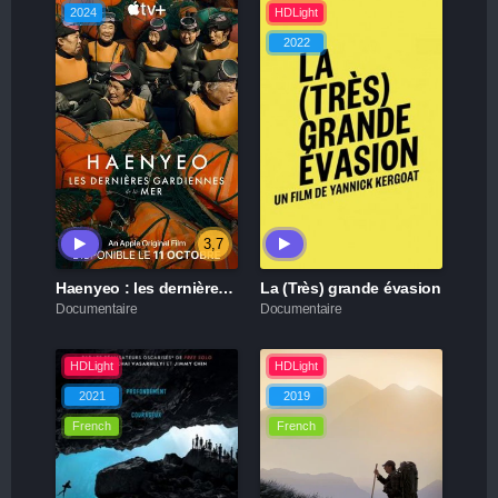
2024
HDLight
2022
3,7
Haenyeo : les dernières gardiennes de la mer
La (Très) grande évasion
Documentaire
Documentaire
HDLight
HDLight
2021
2019
French
French