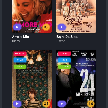
3,2
Amore Mio
Bajre Da Sitta
Drame
Drame
HDLight
DVDRIP
2020
2006
French
French
3,1
1,6