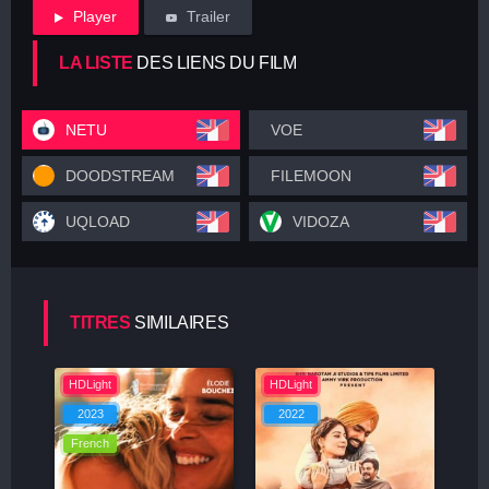
Player
Trailer
LA LISTE
DES LIENS DU FILM
NETU
VOE
DOODSTREAM
FILEMOON
UQLOAD
VIDOZA
TITRES
SIMILAIRES
HDLight
HDLight
2023
2022
French