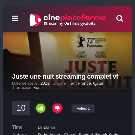
Juste une nuit streaming complet vf
Date de sortie:
2022
Origine
Iran, France, Qatar
Traduction
vostfr
10
Votes:
1
Time
1h 26min
Acteurs
Sadaf Asgari, Ghazal Shojaei, Babak Karimi