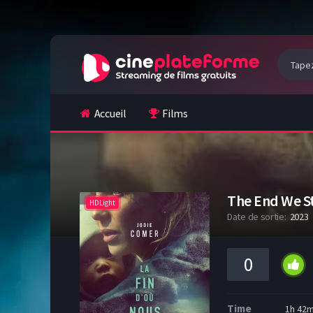
Accueil
Films
The End We S
HDLight
Date de sortie:
2023
0
Time
1h 42m