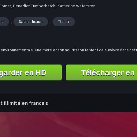
Comer, Benedict Cumberbatch, Katherine Waterston
,
,
me
Science fiction
Thriller
se environnementale. Une mère et son nourrisson tentent de survivre dans cet
garder en HD
Télécharger en
 illimité en francais