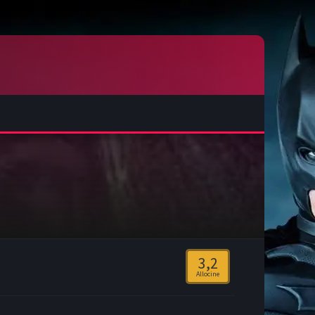
3,2
Allocine