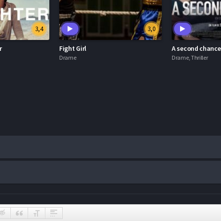
3,4
3,0
r
Fight Girl
A second chance
Drame
Drame, Thriller