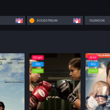
DOODSTREAM
FILEMOON
HDLight
BDRIP
2019
2014
French
French