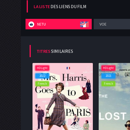
LA LISTE
DES LIENS DU FILM
NETU
VOE
TITRES
SIMILAIRES
HDLight
HDLight
2022
2021
French
French