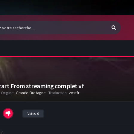
tart From streaming complet vf
Origine
Grande-Bretagne
Traduction
vostfr
Votes:
0
in