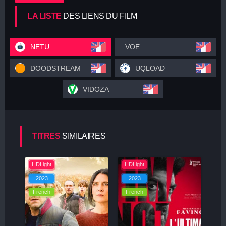
LA LISTE
DES LIENS DU FILM
NETU
VOE
DOODSTREAM
UQLOAD
VIDOZA
TITRES
SIMILAIRES
HDLight
HDLight
2023
2023
French
French