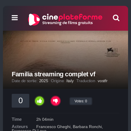
Familia streaming complet vf
Date de sortie:
2025
Origine
Italy
Traduction
vostfr
0
Votes:
0
Time
2h 04min
Acteurs
Francesco Gheghi, Barbara Ronchi,
Francesco Di Leva