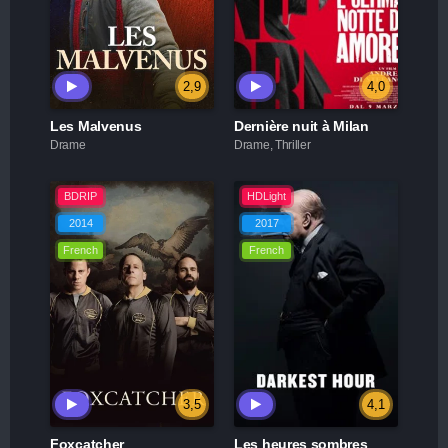
2,9
4,0
Les Malvenus
Dernière nuit à Milan
Drame
Drame, Thriller
BDRIP
HDLight
2014
2017
French
French
3,5
4,1
Foxcatcher
Les heures sombres