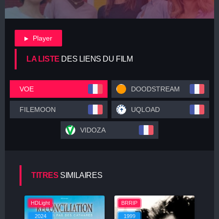
Player
LA LISTE
DES LIENS DU FILM
VOE
DOODSTREAM
FILEMOON
UQLOAD
VIDOZA
TITRES
SIMILAIRES
HDLight
BRRIP
2024
1999