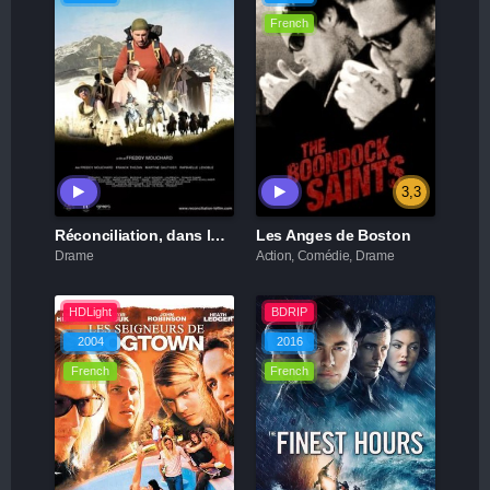
French
3,3
Réconciliation, dans les pas des Cathares
Les Anges de Boston
Drame
Action, Comédie, Drame
HDLight
BDRIP
2004
2016
French
French