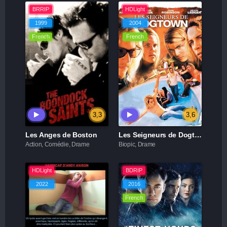
BRRIP
HDLight
1999
2004
French
French
3,3
3,6
Les Anges de Boston
Les Seigneurs de Dogtown
Action, Comédie, Drame
Biopic, Drame
HDLight
BDRIP
2022
2016
French