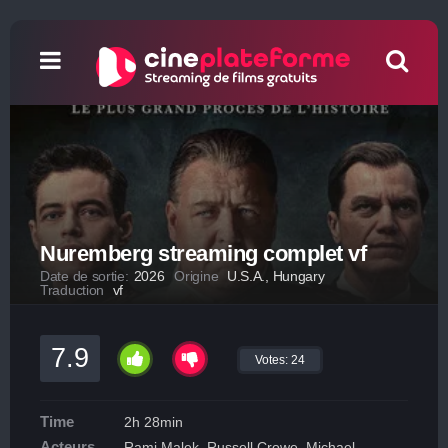
Nuremberg streaming complet vf
Date de sortie:
2026
Origine
U.S.A., Hungary
Traduction
vf
7.9
Votes:
24
Time
2h 28min
Acteurs
Rami Malek, Russell Crowe, Michael