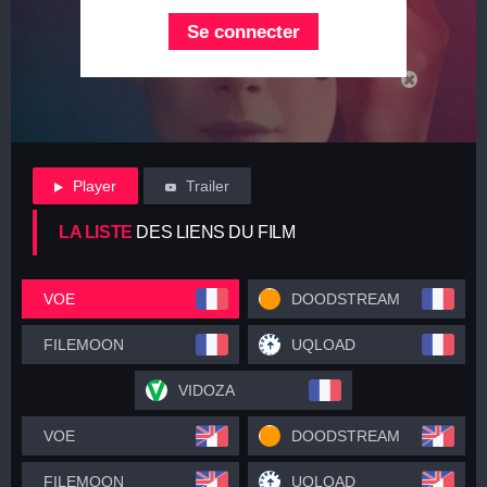
Se connecter
Player
Trailer
LA LISTE
DES LIENS DU FILM
VOE
DOODSTREAM
FILEMOON
UQLOAD
VIDOZA
VOE
DOODSTREAM
FILEMOON
UQLOAD