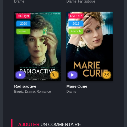
Drame
Drame, Fantastique
HDLight
DVDRIP
2020
2016
French
French
3,1
2,9
Radioactive
Marie Curie
Biopic, Drame, Romance
Drame
AJOUTER
UN COMMENTAIRE