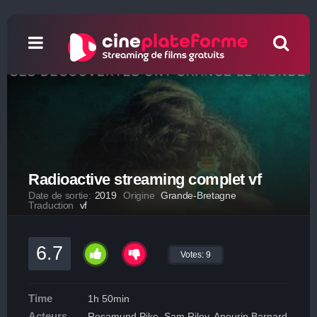
Radioactive streaming complet vf
Date de sortie:
2019
Origine
Grande-Bretagne
Traduction
vf
6.7
Votes:
9
Time
1h 50min
Acteurs
Rosamund Pike, Sam Riley, Aneurin Barnard