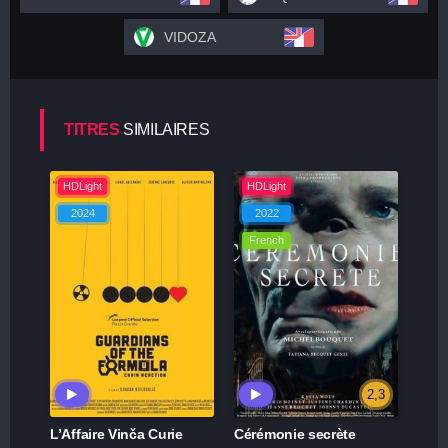
VIDOZA
TITRES
SIMILAIRES
HDLight
HDLight
2024
2022
French
2,3
L’Affaire Vinča Curie
Cérémonie secrète