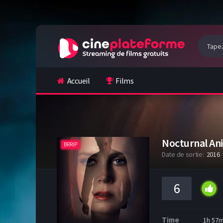
Accueil
Films
Nocturnal An
BRRIP
Date de sortie:
2016
6
Time
1h 57m