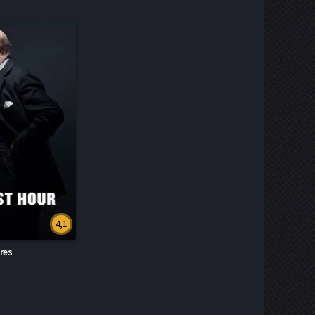
4,1
res