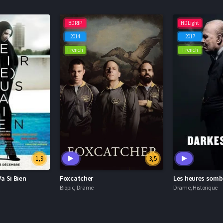
BDRIP
HDLight
2014
2017
French
French
1,9
3,5
Va Si Bien
Foxcatcher
Les heures somb
Biopic, Drame
Drame, Historique