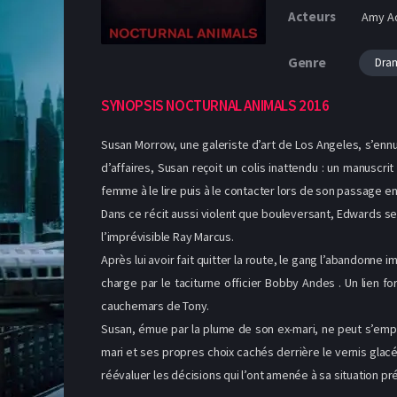
Acteurs
Amy Ad
Genre
Dra
SYNOPSIS NOCTURNAL ANIMALS 2016
Susan Morrow, une galeriste d’art de Los Angeles, s’ennu
d’affaires, Susan reçoit un colis inattendu : un manusc
femme à le lire puis à le contacter lors de son passage en 
Dans ce récit aussi violent que bouleversant, Edwards se
l’imprévisible Ray Marcus.
Après lui avoir fait quitter la route, le gang l’abandonne i
charge par le taciturne officier Bobby Andes . Un lien f
cauchemars de Tony.
Susan, émue par la plume de son ex-mari, ne peut s’empê
mari et ses propres choix cachés derrière le vernis gla
réévaluer les décisions qui l’ont amenée à sa situation pr