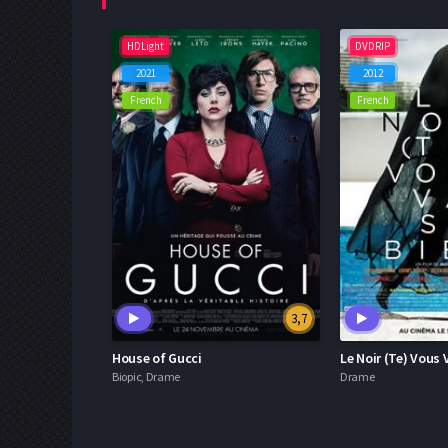
HDLight
DVDRIP
2021
2012
French
French
3,7
House of Gucci
Le Noir (Te) Vous 
Biopic, Drame
Drame