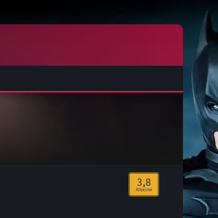
3,8
Allocine