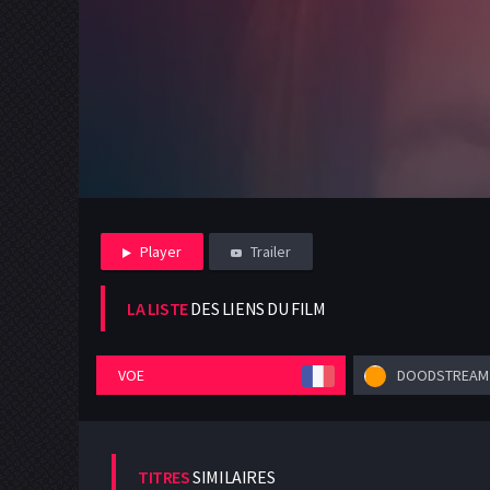
Player
Trailer
LA LISTE
DES LIENS DU FILM
VOE
DOODSTREAM
TITRES
SIMILAIRES