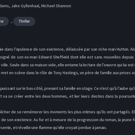
ams, Jake Gyllenhaal, Michael Shannon
,
me
Thriller
ie dans l’opulence de son existence, délaissée par son riche mari Hutton. A
rit signé de son ex-mari Edward Sheffield dont elle est sans nouvelles depui
ville. Seule dans sa maison vide, elle entame la lecture de l’oeuvre qui lui es
 met en scène dans le rôle de Tony Hastings, un père de famille aux prises a
mpuissant sur le bas-côté, prenant sa famille en otage. Ce n’est qu’à l’aube qu’
ort va se créer entre les deux hommes, et lier leurs destins dans la poursu
cher de se remémorer les moments les plus intimes qu’ils ont partagés. Elle 
cé de son existence. Au fur et à mesure de la progression du roman, la jeun
ésente, et réveille une flamme qu’elle croyait perdue à jamais.