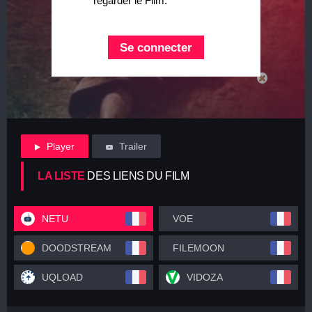
regarder le Film.
Se connecter
Player
Trailer
LA LISTE
DES LIENS DU FILM
NETU
VOE
DOODSTREAM
FILEMOON
UQLOAD
VIDOZA