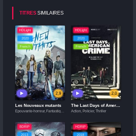
TITRES
SIMILAIRES
HDLight
HDLight
2020
2020
French
French
2,9
2,0
Les Nouveaux mutants
The Last Days of American Crime
Epouvante-horreur, Fantastique, Science fiction, Thriller
Action, Policier, Thriller
BDRIP
HDRIP
2013
2018