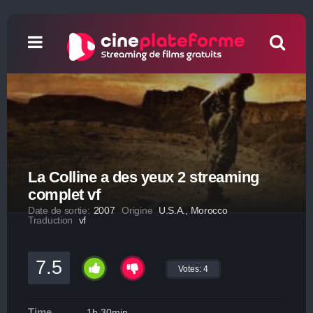
La Colline a des yeux 2 streaming
complet vf
Date de sortie:
2007
Origine
U.S.A., Morocco
Traduction
vf
7.5
Votes:
4
Time
1h 30min