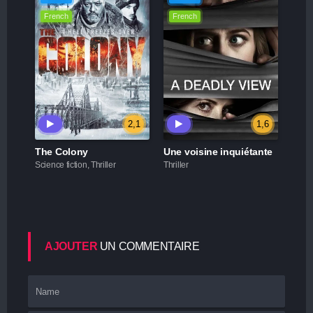
French
French
2,1
1,6
The Colony
Une voisine inquiétante
Science fiction, Thriller
Thriller
AJOUTER
UN COMMENTAIRE