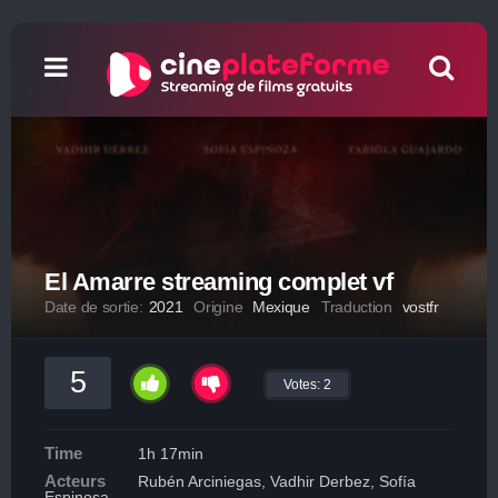
El Amarre streaming complet vf
Date de sortie:
2021
Origine
Mexique
Traduction
vostfr
5
Votes:
2
Time
1h 17min
Acteurs
Rubén Arciniegas, Vadhir Derbez, Sofía
Espinosa