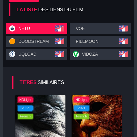
LA LISTE
DES LIENS DU FILM
NETU
VOE
DOODSTREAM
FILEMOON
UQLOAD
VIDOZA
TITRES
SIMILAIRES
HDLight
HDLight
2022
2021
French
French