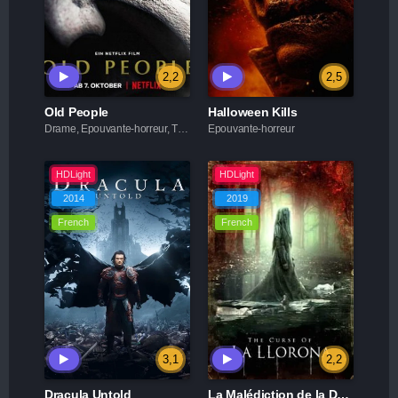
2,2
2,5
Old People
Halloween Kills
Drame, Epouvante-horreur, Thriller
Epouvante-horreur
HDLight
HDLight
2014
2019
French
French
3,1
2,2
Dracula Untold
La Malédiction de la Dame blanche