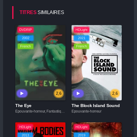
TITRES
SIMILAIRES
DVDRIP
HDLight
2002
2021
French
French
2,6
2,6
The Eye
The Block Island Sound
Epouvante-horreur, Fantastique, Thriller
Epouvante-horreur
HDLight
HDLight
2013
2019