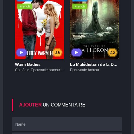
French
French
3,6
2,2
Warm Bodies
La Malédiction de la Dame blanche
Comédie, Epouvante-horreur, Romance
Epouvante-horreur
AJOUTER
UN COMMENTAIRE