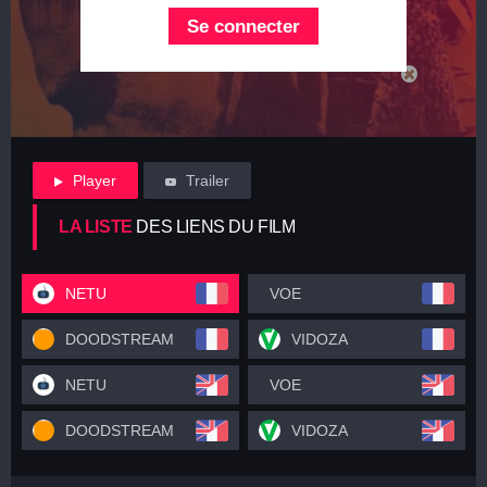
Se connecter
Player
Trailer
LA LISTE
DES LIENS DU FILM
NETU
VOE
DOODSTREAM
VIDOZA
NETU
VOE
DOODSTREAM
VIDOZA