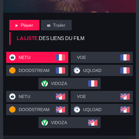
Player
Trailer
LA LISTE
DES LIENS DU FILM
NETU
VOE
DOODSTREAM
UQLOAD
VIDOZA
NETU
VOE
DOODSTREAM
UQLOAD
VIDOZA