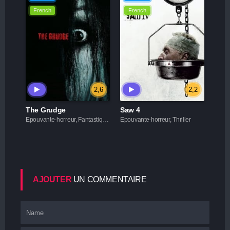
French
French
2,6
2,2
The Grudge
Saw 4
Epouvante-horreur, Fantastique, Thriller
Epouvante-horreur, Thriller
AJOUTER
UN COMMENTAIRE