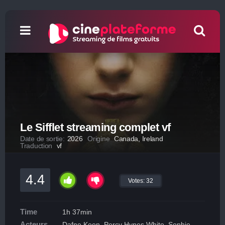
Le Sifflet streaming complet vf
Date de sortie:
2026
Origine
Canada, Ireland
Traduction
vf
4.4
Votes:
32
Time
1h 37min
Acteurs
Dafne Keen, Percy Hynes White, Sophie