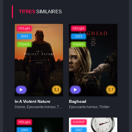
TITRES
SIMILAIRES
HDLight
HDLight
2024
2023
French
French
3,1
2,7
In A Violent Nature
Baghead
Drame, Epouvante-horreur, Thriller
Epouvante-horreur, Thriller
HDLight
DVDRIP
2004
2007