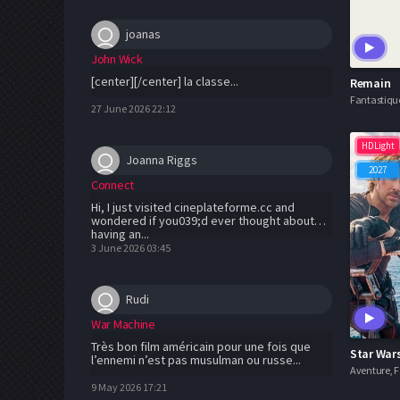
joanas
John Wick
[center][/center] la classe...
Remain
Fantastique
27 June 2026 22:12
HDLight
Joanna Riggs
2027
Connect
Hi, I just visited cineplateforme.cc and
wondered if you039;d ever thought about
having an...
3 June 2026 03:45
Rudi
War Machine
Très bon film américain pour une fois que
Star Wars
l’ennemi n’est pas musulman ou russe...
9 May 2026 17:21