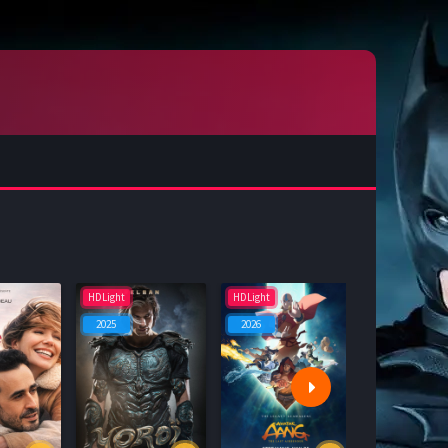
HDLight
HDLight
HDLight
2025
2026
2024