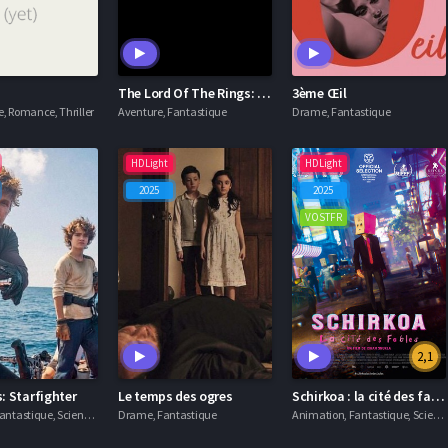
The Lord Of The Rings: The Hunt For Gollum
3ème Œil
, Romance, Thriller
Aventure, Fantastique
Drame, Fantastique
HDLight
HDLight
2025
2025
VOSTFR
2,1
: Starfighter
Le temps des ogres
Schirkoa : la cité des fables
Aventure, Fantastique, Science fiction
Drame, Fantastique
Animation, Fantastique, Science fiction