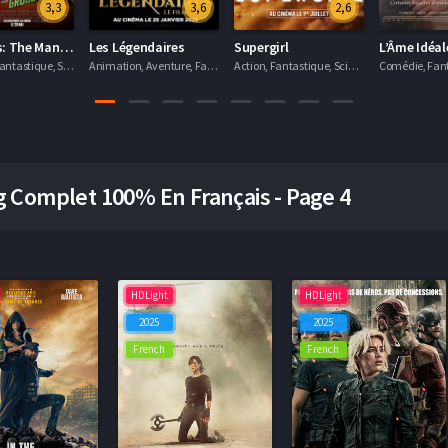
3,3
3,6
2,6
Star Wars: The Mandalorian and Grogu
Les Légendaires
Supergirl
L’Âme Idéal
Aventure, Fantastique, Science fiction
Animation, Aventure, Fantastique
Action, Fantastique, Science fiction
 Complet 100% En Français - Page 4
HDLight
HDLight
2025
2025
French
French