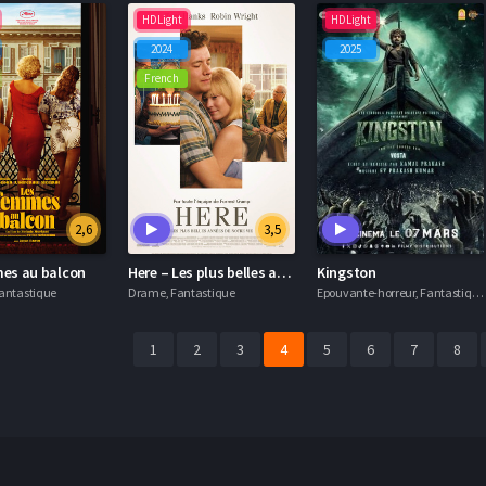
HDLight
HDLight
2024
2025
French
2,6
3,5
es au balcon
Here – Les plus belles années de notre vie
Kingston
antastique
Drame, Fantastique
Epouvante-horreur, Fantastique
1
2
3
4
5
6
7
8