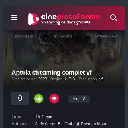
Aporia streaming complet vf
Date de sortie:
2023
Origine
U.S.A.
Traduction
vf
0
Votes:
2
Time
1h 44min
Acteurs
Judy Greer, Edi Gathegi, Payman Maadi