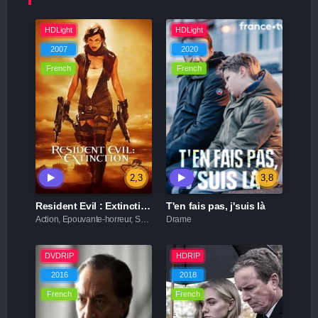
HDLight
HDLight
2007
2020
French
French
2,3
3,8
Resident Evil : Extinction
T'en fais pas, j'suis là
Action, Epouvante-horreur, Science fiction
Drame
DVDRIP
HDRIP
2016
2018
French
French