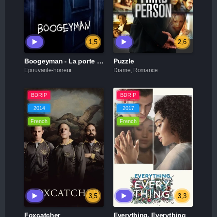
1,5
2,6
Boogeyman - La porte des cauchemars
Puzzle
Epouvante-horreur
Drame, Romance
BDRIP
BDRIP
2014
2017
French
French
3,5
3,3
Foxcatcher
Everything, Everything