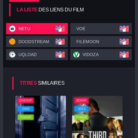
LA LISTE
DES LIENS DU FILM
NETU
VOE
DOODSTREAM
FILEMOON
UQLOAD
VIDOZA
TITRES
SIMILAIRES
DVDRIP
BDRIP
2005
2013
French
French