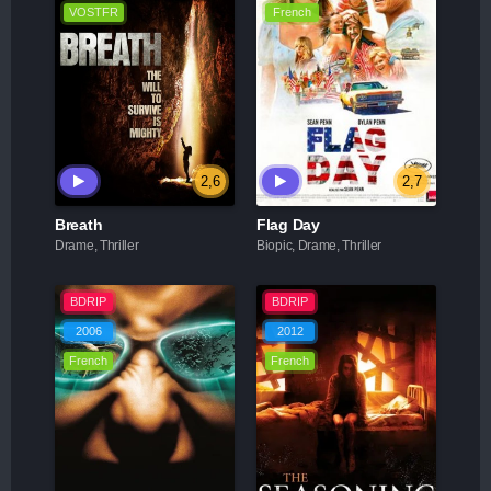
VOSTFR
French
2,6
2,7
Breath
Flag Day
Drame, Thriller
Biopic, Drame, Thriller
BDRIP
BDRIP
2006
2012
French
French