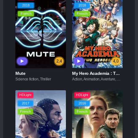
2018
2018
French
French
2,4
4,0
Mute
My Hero Academia : Two Heroes
Science fiction, Thriller
Action, Animation, Aventure, Science fiction
HDLight
HDLight
2017
2016
French
French