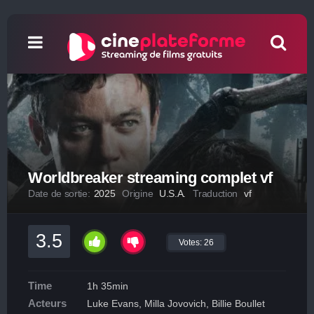
Worldbreaker streaming complet vf
Date de sortie:
2025
Origine
U.S.A.
Traduction
vf
3.5
Votes:
26
Time
1h 35min
Acteurs
Luke Evans, Milla Jovovich, Billie Boullet