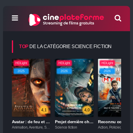
TOP
DE LA CATÉGORIE SCIENCE FICTION
HDLight
HDLight
HDLight
2025
2026
2026
4,1
4,0
3,4
Avatar : de feu et de cendres
Projet dernière chance
Reconnu coupabl
Animation, Aventure, Science fiction
Science fiction
Action,