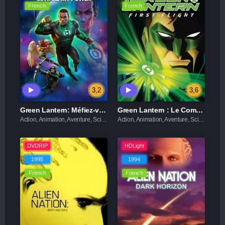
French
French
3,2
3,6
Green Lantern: Méfiez-vous de mon pouvoir
Green Lantern : Le Complot
Action, Animation, Aventure, Science fiction
Action, Animation, Aventure, Science fiction
DVDRIP
HDLight
1995
1994
French
French