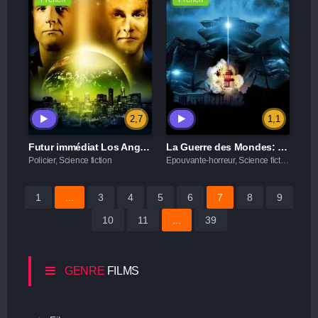
2,7
1,1
Futur immédiat Los Angeles 1991
La Guerre des Mondes: Invasion
Policier, Science fiction
Epouvante-horreur, Science fiction
1
...
3
4
5
6
7
8
9
10
11
...
39
GENRE
FILMS