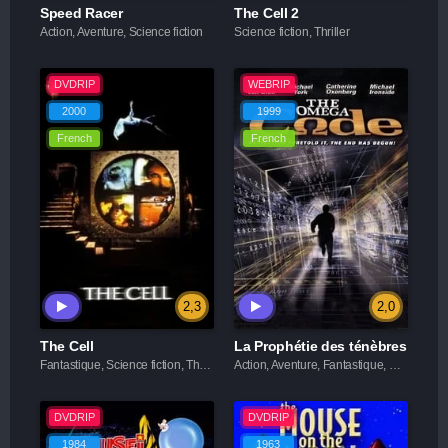
Speed Racer
The Cell 2
Action, Aventure, Science fiction
Science fiction, Thriller
DVDRIP
WEBRIP
2000
1999
French
French
2,3
2,0
The Cell
La Prophétie des ténèbres
Fantastique, Science fiction, Thriller
Action, Aventure, Fantastique, Science fiction, Thriller
DVDRIP
DVDRIP
1984
1963