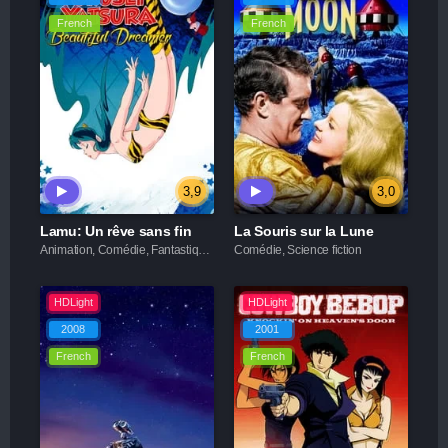
French
French
3,9
3,0
Lamu: Un rêve sans fin
La Souris sur la Lune
Animation, Comédie, Fantastique, Science fiction
Comédie, Science fiction
HDLight
HDLight
2008
2001
French
French