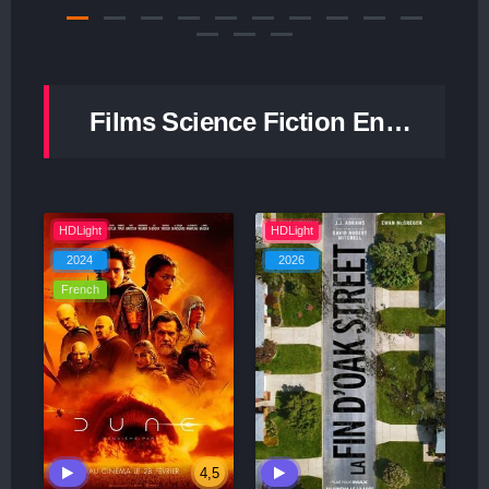
Films
Science Fiction
En Streaming Complet 100% En Français - Page 7
HDLight
HDLight
2024
2026
French
4,5