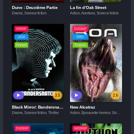
Dune : Deuxième Partie
La fin d’Oak Street
Drame, Science fiction
Action, Aventure, Science fiction
HDRIP
DVDRIP
2018
2001
French
French
3,5
2,6
Black Mirror: Bandersnatch
New Alcatraz
Drame, Science fiction, Thriller
Action, Epouvante-horreur, Science fiction, Thriller
DVDRIP
WEBRIP