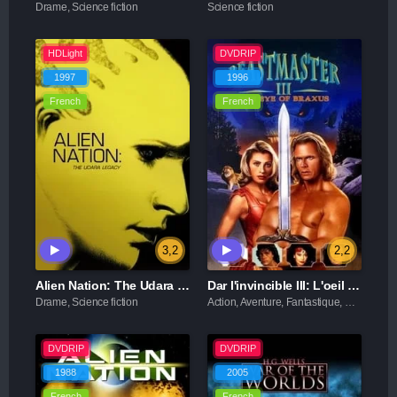
Drame, Science fiction
Science fiction
HDLight
DVDRIP
1997
1996
French
French
3,2
2,2
Alien Nation: The Udara Legacy
Dar l'invincible III: L'oeil de Braxus
Drame, Science fiction
Action, Aventure, Fantastique, Science fiction
DVDRIP
DVDRIP
1988
2005
French
French