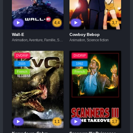
4,4
3,7
Wall-E
Cowboy Bebop
Animation, Aventure, Famille, Science fiction
Animation, Science fiction
DVDRIP
DVDRIP
2005
1992
French
French
1,1
1,7