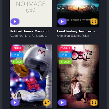
2,9
Untitled James Mangold Star Wars Movie
Final fantasy, les créatures de l'esprit
Action, Aventure, Fantastique, Science fiction
Animation, Science fiction
BRRIP
DVDRIP
2008
2009
French
French
2,7
1,1