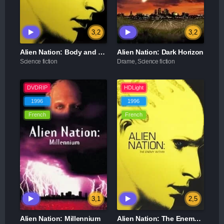
3,2
3,2
Alien Nation: Body and Soul
Alien Nation: Dark Horizon
Science fiction
Drame, Science fiction
DVDRIP
HDLight
1996
1996
French
French
3,1
2,5
Alien Nation: Millennium
Alien Nation: The Enemy Within