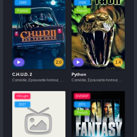
1989
2000
French
French
2,0
1,4
C.H.U.D. 2
Python
Comédie, Epouvante-horreur, Science fiction
Comédie, Epouvante-horreur, Science fiction
HDLight
DVDRIP
2027
2001
French