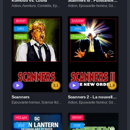
Komodo vs. Cobra
Scanners III : Puissance Maximum
Action, Aventure, Comédie, Epouvante-horreur, Science fiction, Thriller
Action, Epouvante-horreur, Science fiction
BDRIP
DVDRIP
1981
1991
French
French
3,1
1,9
Scanners
Scanners 2 - La nouvelle génération
Epouvante-horreur, Science fiction
Action, Epouvante-horreur, Science fiction
HDLight
BRRIP
2022
2009