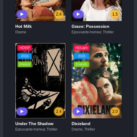
2,4
1,5
Hot Milk
Grace: Possession
Drame
Epouvante-horreur, Thriller
HDRIP
HDLight
2016
2015
French
French
2,4
2,0
Under The Shadow
Dixieland
Epouvante-horreur, Thriller
Drame, Thriller