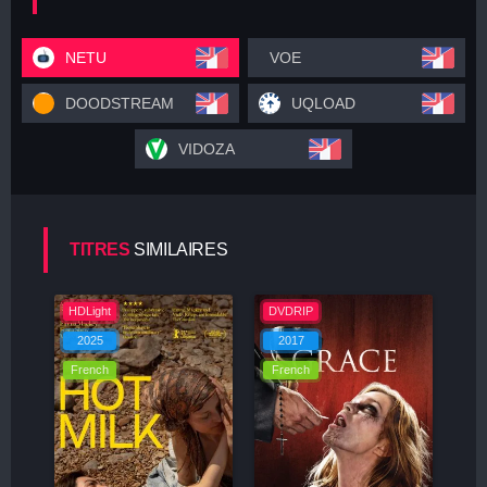
NETU
VOE
DOODSTREAM
UQLOAD
VIDOZA
TITRES
SIMILAIRES
HDLight
DVDRIP
2025
2017
French
French