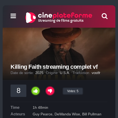
Killing Faith streaming complet vf
Date de sortie:
2025
Origine
U.S.A.
Traduction
vostfr
8
Votes:
5
Time
1h 48min
Acteurs
Guy Pearce, DeWanda Wise, Bill Pullman