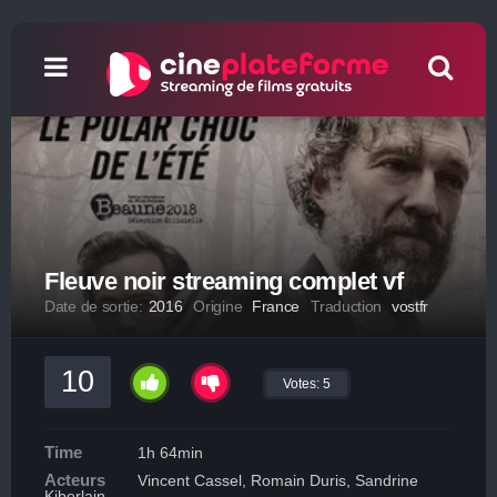
Fleuve noir streaming complet vf
Date de sortie:
2016
Origine
France
Traduction
vostfr
10
Votes:
5
Time
1h 64min
Acteurs
Vincent Cassel, Romain Duris, Sandrine
Kiberlain