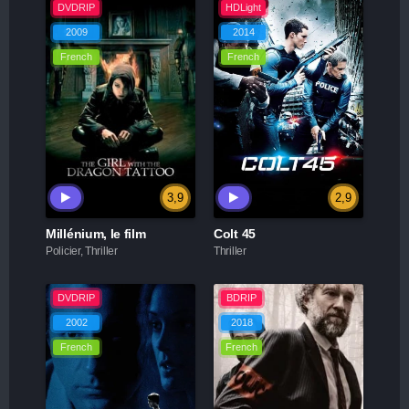
DVDRIP
HDLight
2009
2014
French
French
3,9
2,9
Millénium, le film
Colt 45
Policier, Thriller
Thriller
DVDRIP
BDRIP
2002
2018
French
French