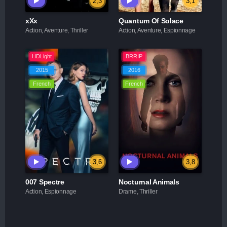
2,3
3,1
xXx
Quantum Of Solace
Action, Aventure, Thriller
Action, Aventure, Espionnage
HDLight
BRRIP
2015
2016
French
French
3,6
3,8
007 Spectre
Nocturnal Animals
Action, Espionnage
Drame, Thriller