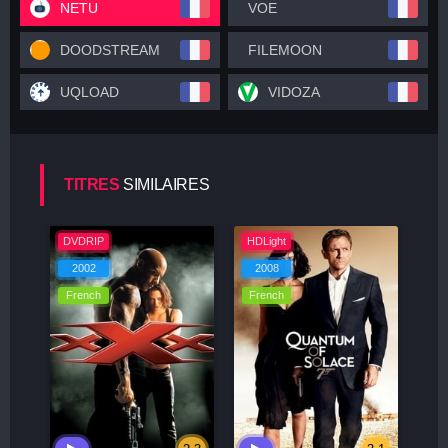
NETU
VOE
DOODSTREAM
FILEMOON
UQLOAD
VIDOZA
TITRES
SIMILAIRES
DVDRIP
HDLight
2002
2008
French
French