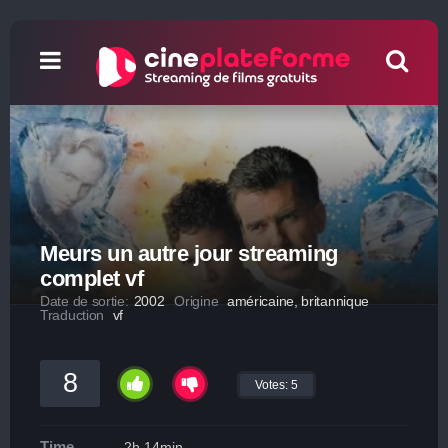
Meurs un autre jour streaming
complet vf
Date de sortie:
2002
Origine
américaine, britannique
Traduction
vf
8
Votes:
5
Time
2h 14min