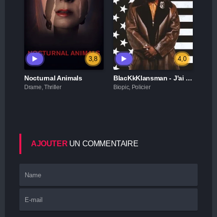
3,8
4,0
Nocturnal Animals
BlacKkKlansman - J'ai infiltré le Ku Klux Klan
Drame, Thriller
Biopic, Policier
AJOUTER
UN COMMENTAIRE