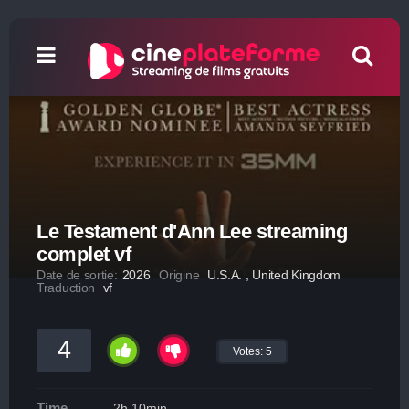
Le Testament d'Ann Lee streaming
complet vf
Date de sortie:
2026
Origine
U.S.A. , United Kingdom
Traduction
vf
4
Votes:
5
Time
2h 10min