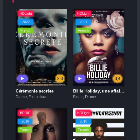
HDLight
HDLight
2022
2021
French
French
2,3
3,4
Cérémonie secrète
Billie Holiday, une affaire d'état
Drame, Fantastique
Biopic, Drame
BRRIP
HDLight
2016
2018
French
French