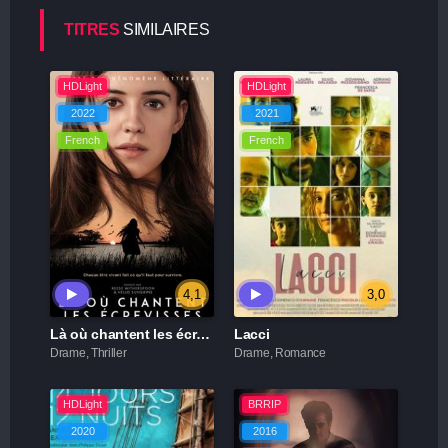
TITRES
SIMILAIRES
HDLight
HDLight
2022
2021
French
French
4,1
3,0
Là où chantent les écrevisses
Lacci
Drame, Thriller
Drame, Romance
HDLight
BRRIP
2020
2016