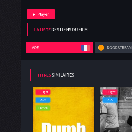
Player
LA LISTE
DES LIENS DU FILM
VOE
DOODSTREAM
TITRES
SIMILAIRES
HDLight
HDLight
2023
2022
French