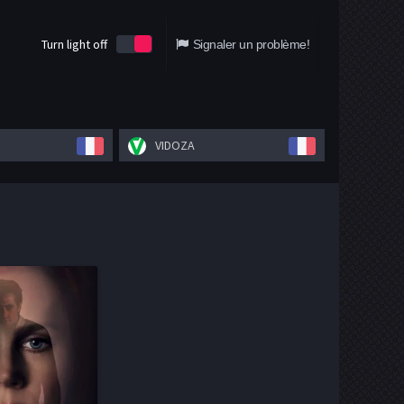
Turn light off
Signaler un problème!
VIDOZA