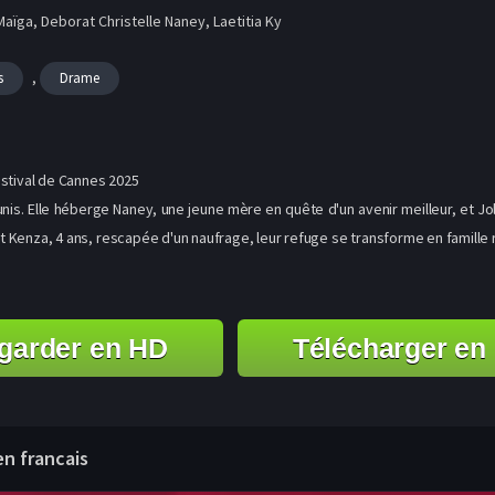
aïga, Deborat Christelle Naney, Laetitia Ky
,
s
Drame
estival de Cannes 2025
 Tunis. Elle héberge Naney, une jeune mère en quête d'un avenir meilleur, et J
t Kenza, 4 ans, rescapée d'un naufrage, leur refuge se transforme en famille
garder en HD
Télécharger en
en francais