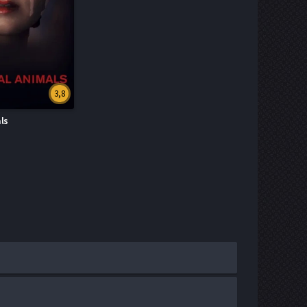
3,8
ls