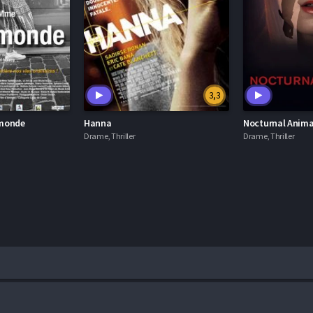
3,3
emonde
Hanna
Nocturnal Anima
Drame, Thriller
Drame, Thriller