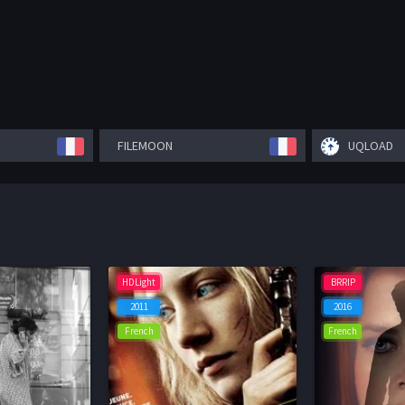
FILEMOON
UQLOAD
HDLight
BRRIP
2011
2016
French
French