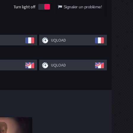
Turn light off
Signaler un problème!
UQLOAD
UQLOAD