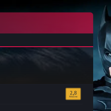
2,8
Allocine