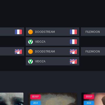
DOODSTREAM
FILEMOON
VIDOZA
DOODSTREAM
FILEMOON
VIDOZA
BDRIP
BRRIP
2014
2016