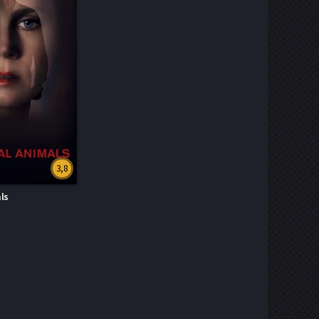
3,8
ls