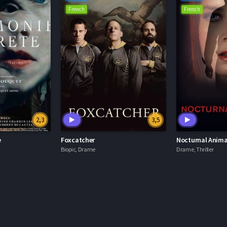
French
French
2,3
3,5
e
Foxcatcher
Nocturnal Anima
Biopic, Drame
Drame, Thriller