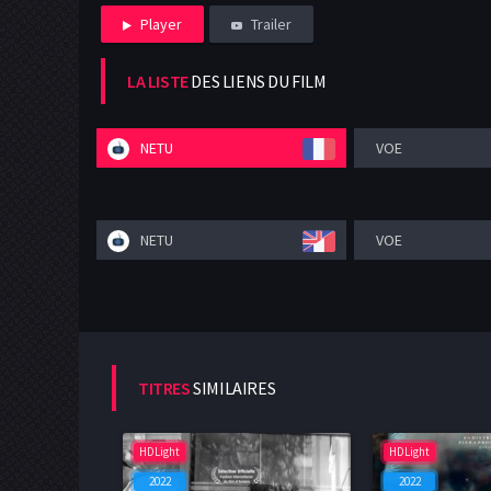
Player
Trailer
LA LISTE
DES LIENS DU FILM
NETU
VOE
NETU
VOE
TITRES
SIMILAIRES
HDLight
HDLight
2022
2022