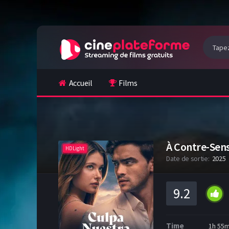
Accueil
Films
À Contre-Sens
HDLight
Date de sortie:
2025
9.2
Time
1h 55m