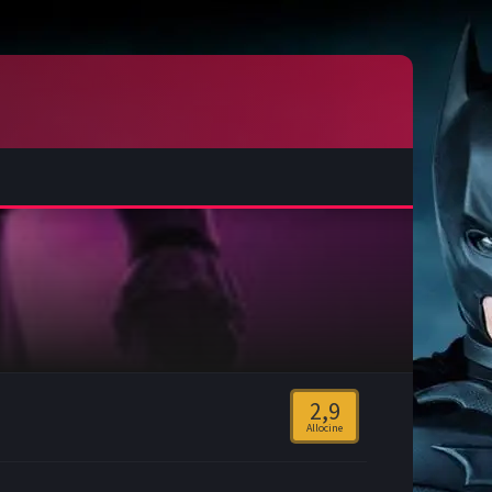
2,9
Allocine