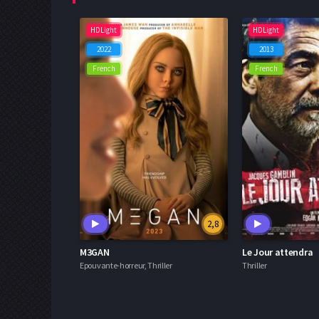
HDLight
HDLight
2022
2013
French
French
2,8
M3GAN
Le Jour attendra
Epouvante-horreur, Thriller
Thriller