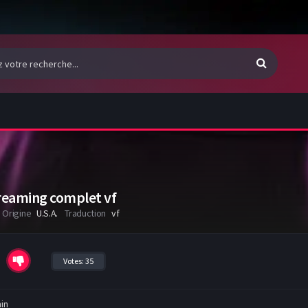
reaming complet vf
Origine
U.S.A.
Traduction
vf
Votes:
35
in