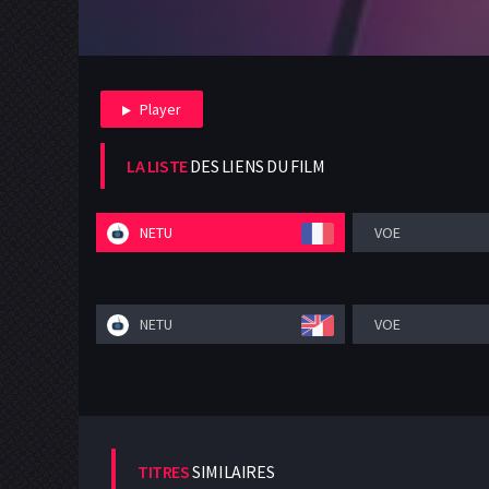
Player
LA LISTE
DES LIENS DU FILM
NETU
VOE
NETU
VOE
TITRES
SIMILAIRES