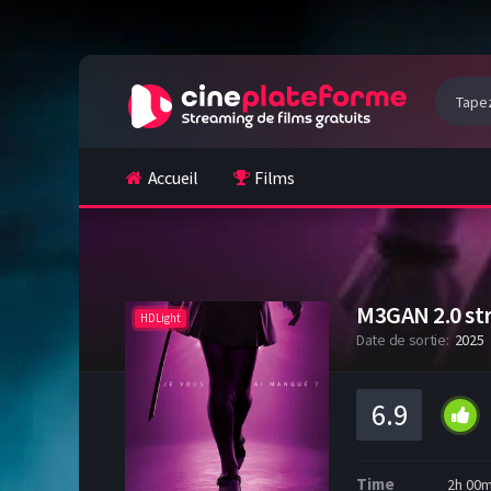
Accueil
Films
M3GAN 2.0 st
HDLight
Date de sortie:
2025
6.9
Time
2h 00m