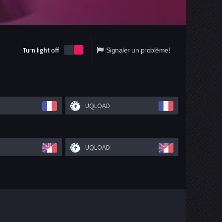
Turn light off
Signaler un problème!
UQLOAD
UQLOAD