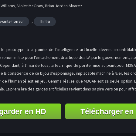
 Williams, Violet McGraw, Brian Jordan Alvarez
,
vante-horreur
Thriller
 prototype à la pointe de l’intelligence artificielle devenu incontrôla
 renom milite pour l’encadrement drastique des I.A par le gouvernement, alo
e. Cependant, à l’insu de tous, la technique de pointe mise au point pour M3G
a conscience de ce bijou d’espionnage, implacable machine à tuer, les ordres
ir de l’humanité est en jeu, Gemma réalise que M3GAN est sa seule option. E
e. La première des garces artificielles revient dans sa pire version pour aff
garder en HD
Télécharger en