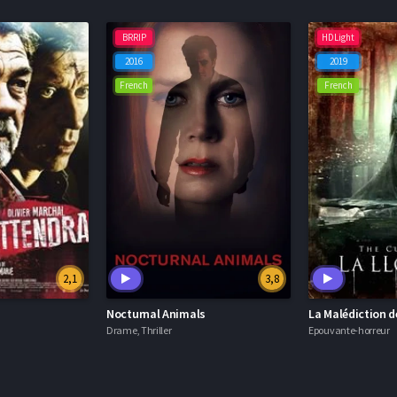
BRRIP
HDLight
2016
2019
French
French
2,1
3,8
Nocturnal Animals
La Malédiction 
Drame, Thriller
Epouvante-horreur