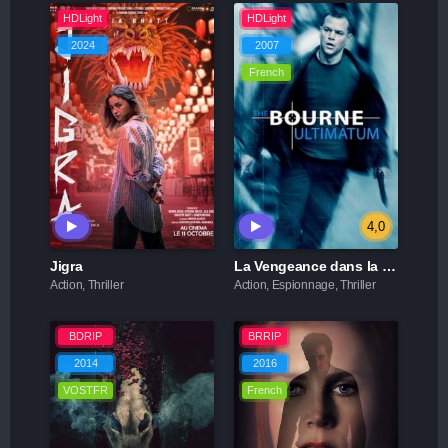
HDLight
HDLight
2024
2007
French
4,0
Jigra
La Vengeance dans la peau
Action, Thriller
Action, Espionnage, Thriller
BDRIP
BRRIP
2014
2016
VOSTFR
French