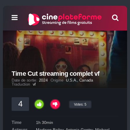
Time Cut streaming complet vf
Date de sortie:
2024
Origine
U.S.A., Canada
Traduction
vf
4
Votes:
5
Time
1h 30min
Acteurs
Madison Bailey, Antonia Gentry, Michael