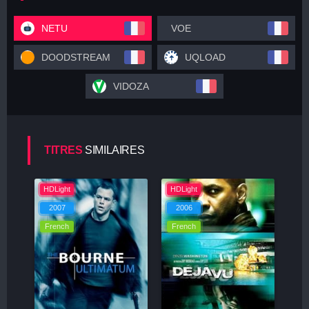
NETU
VOE
DOODSTREAM
UQLOAD
VIDOZA
TITRES
SIMILAIRES
HDLight
HDLight
2007
2006
French
French