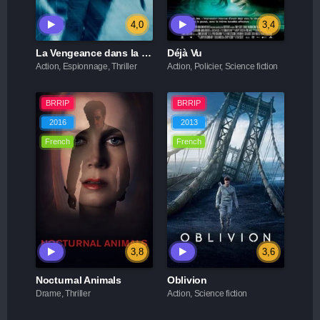
4,0
3,4
La Vengeance dans la peau
Déjà Vu
Action, Espionnage, Thriller
Action, Policier, Science fiction
BRRIP
BRRIP
2016
2013
French
French
3,8
3,6
Nocturnal Animals
Oblivion
Drame, Thriller
Action, Science fiction