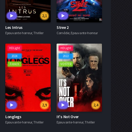
2,1
Les Intrus
Stree 2
Epouvante-horreur, Thriller
Comédie, Epouvante-horreur
HDLight
HDLight
2024
2022
French
VOSTFR
2,9
2,4
Longlegs
It's Not Over
Epouvante-horreur, Thriller
Epouvante-horreur, Thriller