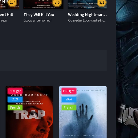
1,7
2,6
3,1
ent Hill
They Will Kill You
Wedding Nightmare : deuxième partie
rreur
Epouvante-horreur
Comédie, Epouvante-horreur
Epouvante-horre
HDLight
HDLight
2024
2024
French
French