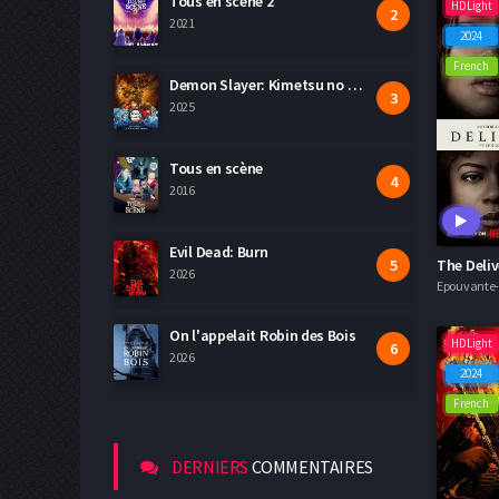
Tous en scène 2
HDLight
Historique
2021
2024
French
Policier
Demon Slayer: Kimetsu no Yaiba La Forteresse Infinie Film 1
2025
Romance
Science fiction
Tous en scène
2016
Thriller
Evil Dead: Burn
Western
The Deli
2026
Epouvante-h
On l'appelait Robin des Bois
HDLight
2026
2024
French
DERNIERS
COMMENTAIRES