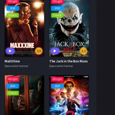
HDLight
HDLight
2024
2024
French
French
3,5
2,3
MaXXXine
The Jack in the Box Rises
Epouvante-horreur
Epouvante-horreur
HDLight
HDLight
2024
2024
French