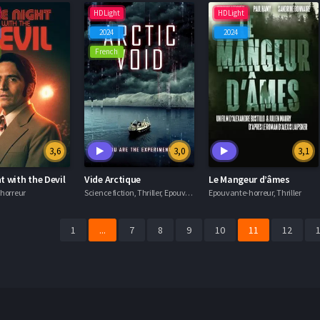
HDLight
HDLight
2024
2024
French
3,6
3,0
3,1
t with the Devil
Vide Arctique
Le Mangeur d’âmes
horreur
Science fiction, Thriller, Epouvante-horreur, Drame
Epouvante-horreur, Thriller
1
...
7
8
9
10
11
12