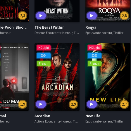
2,3
2,8
Winnie-The-Pooh: Blood And Honey 2
The Beast Within
Roqya
horreur
Drame, Epouvante-horreur, Thriller
Epouvante-horreur, Thriller
HDLight
HDLight
2024
2023
French
French
1,9
2,9
2,7
 mal
Arcadian
New Life
horreur
Action, Epouvante-horreur, Thriller
Epouvante-horreur, Thriller