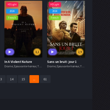
HDLight
HDLight
2024
2024
French
French
3,1
2,9
In A Violent Nature
Sans un bruit: jour 1
Drame, Epouvante-horreur, Thriller
Drame, Epouvante-horreur, Thriller
13
14
15
...
61