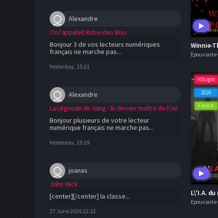
Alexandre
On l'appelait Robin des Bois
Bonjour 3 de vos lecteurs numériques
français ne marche pas...
Epouvante-
Yesterday, 15:21
HDLight
2024
Alexandre
French
La Légende de Aang - le dernier maître de l\'air
Bonjour plusieurs de votre lecteur
numérique français ne marche pas...
Yesterday, 15:19
joanas
John Wick
L\'I.A. du
[center][/center] la classe...
Epouvante-
27 June 2026 22:12