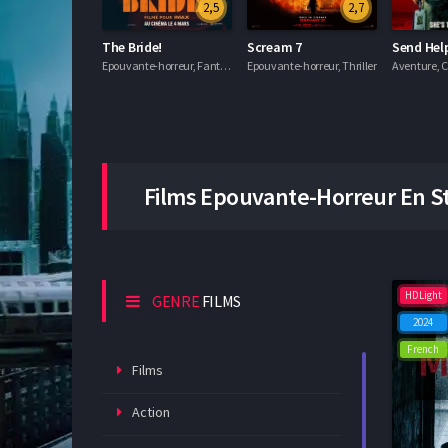
2,5
2,7
The Bride!
Scream 7
Send Hel
Epouvante-horreur, Fantastique, Romance
Epouvante-horreur, Thriller
Films
Epouvante-Horreur
En St
HDLight
GENRE
FILMS
2024
French
Films
Action