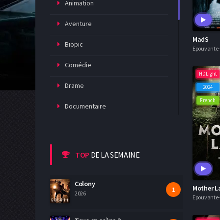
Animation
Aventure
MadS
Biopic
Epouvante-h
Comédie
HDLight
Drame
2024
French
Documentaire
Epouvante-horreur
Espionnage
TOP
DE LA SEMAINE
Famille
Colony
Mother L
Fantastique
2026
Epouvante-h
Guerre