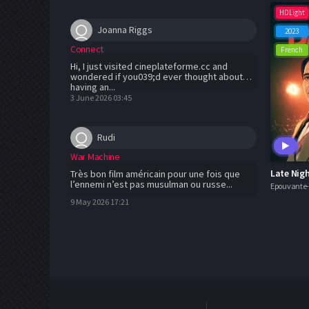
HDLight
Joanna Riggs
2023
Connect
French
Hi, I just visited cineplateforme.cc and
wondered if you039;d ever thought about
having an...
3 June 2026 03:45
Rudi
War Machine
Late Nigh
Très bon film américain pour une fois que
l’ennemi n’est pas musulman ou russe...
Epouvante-
9 May 2026 17:21