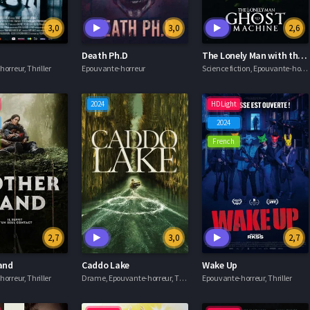
3,0
3,0
2,6
Death Ph.D
The Lonely Man with the Ghost Machine
orreur, Thriller
Epouvante-horreur
Science fiction, Epouvante-horreur, Drame
2024
HDLight
2024
French
2,7
3,0
2,7
and
Caddo Lake
Wake Up
orreur, Thriller
Drame, Epouvante-horreur, Thriller
Epouvante-horreur, Thriller