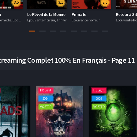
3,5
3,1
2,6
p
Le Réveil de la Momie
Primate
Retour à Sil
Aventure, Comédie, Epouvante-horreur, Thriller
Epouvante-horreur, Thriller
Epouvante-horreur
Epouvante-ho
reaming Complet 100% En Français - Page 11
HDLight
HDLight
2024
2024
VOSTFR
VOSTFR