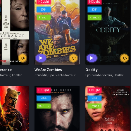
HDLight
HDLight
2024
2024
French
French
2,6
2,7
3,5
verance
We Are Zombies
Oddity
orreur, Thriller
Comédie, Epouvante-horreur
Epouvante-horreur, Thriller
HDLight
HDLight
2024
2024
VOSTFR
French