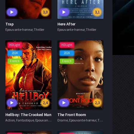
3,0
3,1
Trap
Here After
Epouvante-horreur, Thriller
Epouvante-horreur, Thriller
HDLight
HDLight
2024
2024
French
French
2,4
2,3
Hellboy: The Crooked Man
The Front Room
Action, Fantastique, Epouvante-horreur
Drame, Epouvante-horreur, Thriller