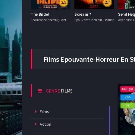
2,5
2,7
The Bride!
Scream 7
Send Hel
Epouvante-horreur, Fantastique, Romance
Epouvante-horreur, Thriller
Films
Epouvante-Horreur
En St
HDLight
GENRE
FILMS
2025
French
Films
Action