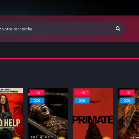
HDLight
HDLight
HDLight
2026
2026
2026