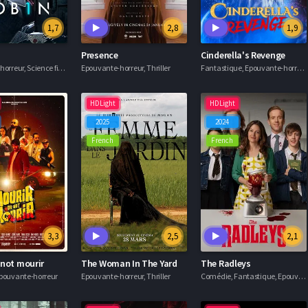
1,7
2,8
1,9
Presence
Cinderella's Revenge
Epouvante-horreur, Science fiction, Thriller
Epouvante-horreur, Thriller
Fantastique, Epouvante-horreur
HDLight
HDLight
2025
2024
French
French
3,3
2,5
2,1
 not mourir
The Woman In The Yard
The Radleys
pouvante-horreur
Epouvante-horreur, Thriller
Comédie, Fantastique, Epouvante-horreur