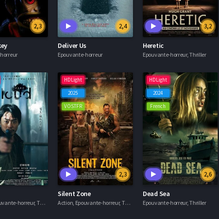
2,3
2,4
3,2
key
Deliver Us
Heretic
horreur
Epouvante-horreur
Epouvante-horreur, Thriller
HDLight
HDLight
2025
2024
VOSTFR
French
2,3
2,6
Silent Zone
Dead Sea
Action, Epouvante-horreur, Thriller
Action, Epouvante-horreur, Thriller
Epouvante-horreur, Thriller