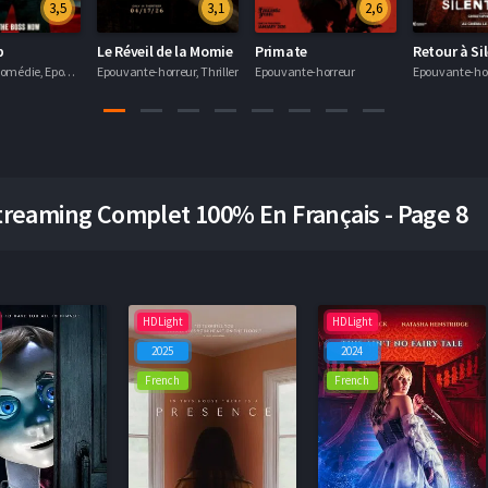
3,5
3,1
2,6
p
Le Réveil de la Momie
Primate
Retour à Sil
Aventure, Comédie, Epouvante-horreur, Thriller
Epouvante-horreur, Thriller
Epouvante-horreur
Epouvante-ho
reaming Complet 100% En Français - Page 8
HDLight
HDLight
2025
2024
French
French