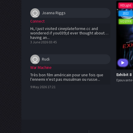
HDLight
Joanna Riggs
2022
Connect
VOSTFR
Hi, I just visited cineplateforme.cc and
wondered if you039;d ever thought about
having an...
3 June 2026 03:45
Rudi
War Machine
Exhibit 8
Très bon film américain pour une fois que
l’ennemi n’est pas musulman ou russe...
Epouvante-h
9 May 2026 17:21