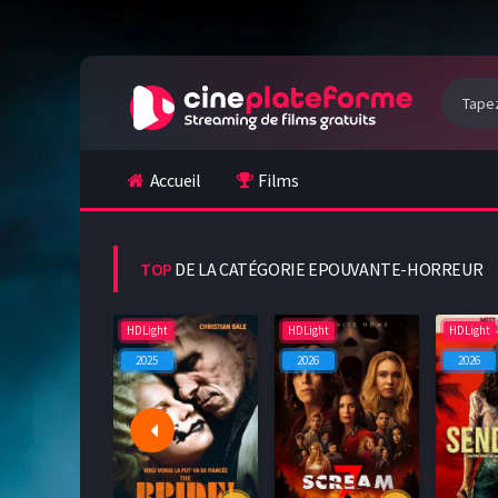
Accueil
Films
TOP
DE LA CATÉGORIE EPOUVANTE-HORREUR
HDLight
HDLight
HDLight
2025
2026
2026