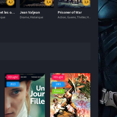
4,2
3,4
3,0
Les Rayons et les ombres
Jean Valjean
Prisoner of War
Le Roi des roi
ique
Drame, Historique
Action, Guerre, Thriller, Historique
HDLight
HDLight
2023
1985
French