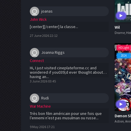
joanas
John Wick
[center][/center] la classe...
Wil
Drame, Hist
27 June 2026 22:12
HDLight
Joanna Riggs
2024
Connect
Hi, I just visited cineplateforme.cc and
wondered if you039;d ever thought about
having an...
3 June 2026 03:45
Rudi
War Machine
Très bon film américain pour une fois que
l’ennemi n’est pas musulman ou russe...
9 May 2026 17:21