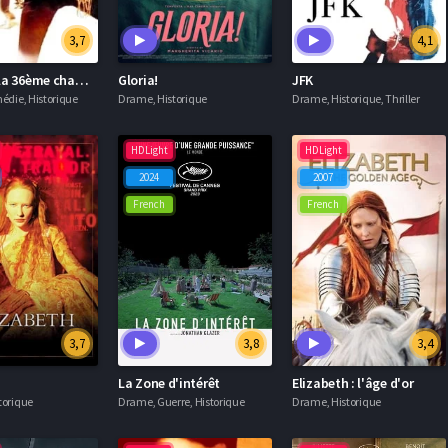
3,7
4,1
Retour à la 36ème chambre
Gloria!
JFK
édie, Historique
Drame, Historique
Drame, Historique, Thriller
HDLight
HDLight
2024
2007
French
French
3,7
3,8
3,4
h
La Zone d'intérêt
Elizabeth : l'âge d'or
torique
Drame, Guerre, Historique
Drame, Historique