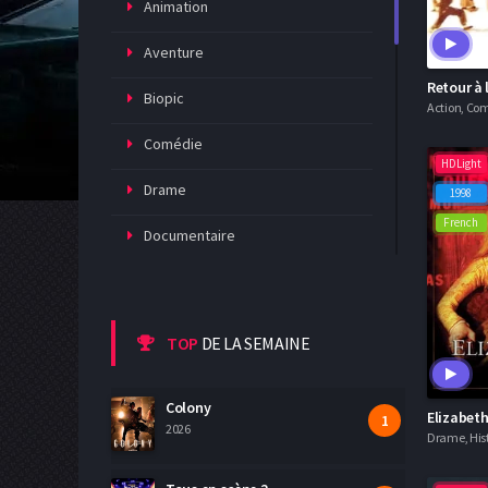
Animation
Aventure
Biopic
Action, Com
Comédie
HDLight
Drame
1998
French
Documentaire
Epouvante-horreur
Espionnage
TOP
DE LA SEMAINE
Famille
Colony
Elizabet
Fantastique
2026
Drame, His
Guerre