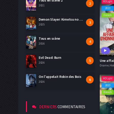
Tous en scène 2
HDLight
Historique
2021
2023
French
Policier
Demon Slayer: Kimetsu no Yaiba La Forteresse Infinie Film 1
2025
Romance
Science fiction
Tous en scène
2016
Thriller
Evil Dead: Burn
Western
Une affa
2026
Drame, His
On l'appelait Robin des Bois
HDLight
2026
2023
French
DERNIERS
COMMENTAIRES