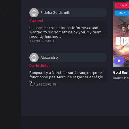
HDLight
Fidelia Goldsmith
2022
Connect
Hi, I came across cineplateforme.cc and
wanted to run something by you. My team
recently finished...
13 April 2026 04:11
Alexandre
Do Not Enter
Bonjour il y a 3 lecteur sur 4 français qui ne
fonctionne pas. Merci de regarder et régler
Drame, His
le...
11 April 2026 03:38