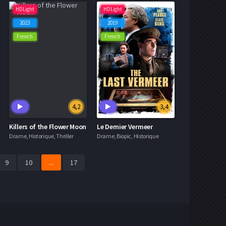
HDLight
HDLight
2023
2019
French
French
4,2
3,4
Killers of the Flower Moon
Le Dernier Vermeer
Drame, Historique, Thriller
Drame, Biopic, Historique
9
10
...
17