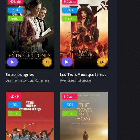
HDLight
HDLight
2021
2023
French
French
3,1
3,6
Entre les lignes
Les Trois Mousquetaires: Milady
Drame, Historique, Romance
Aventure, Historique
BDRIP
HDLight
1974
2023
French
French