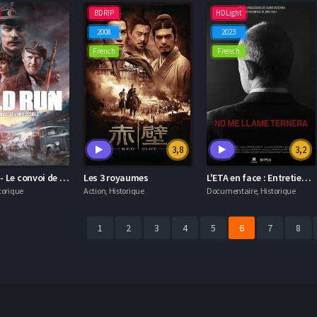
BDRIP
HDLight
2008
2023
French
French
3,8
3,2
Gold Run - Le convoi de l'impossible
Les 3 royaumes
L'ETA en face : Entretien avec un chef historique
torique
Action, Historique
Documentaire, Historique
1
2
3
4
5
6
7
8