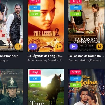
DVDRIP
HDLight
1993
2023
French
French
3,7
3,0
3,5
ire d'honneur
La Légende de Fong Sai-Yuk 2
La Passion de Dodin Bouffant
torique
Action, Aventure, Comédie, Historique
Drame, Historique, Romance
HDLight
DVDRIP
2015
1953
VOSTFR
French