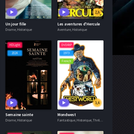
2,6
Un jour fille
Les aventures d'Hercule
Drame, Historique
Aventure, Historique
HDLight
DVDRIP
2024
1973
French
3,6
Semaine sainte
Mondwest
Drame, Historique
Fantastique, Historique, Thriller, Western