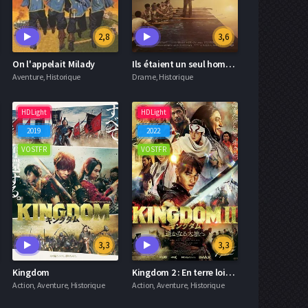
2,8
3,6
On l'appelait Milady
Ils étaient un seul homme
Aventure, Historique
Drame, Historique
HDLight
HDLight
2019
2022
VOSTFR
VOSTFR
3,3
3,3
Kingdom
Kingdom 2 : En terre lointaine
Action, Aventure, Historique
Action, Aventure, Historique