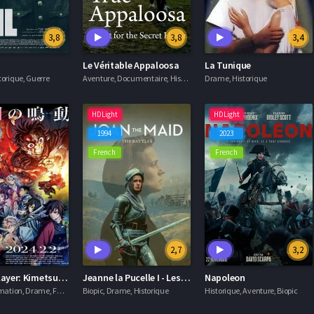
3,8
3,8
3,4
Le Véritable Appaloosa
La Tunique
orique, Guerre
Aventure, Documentaire, Historique
Drame, Historique
HDLight
HDLight
1994
2023
French
French
2,7
3,2
Demon Slayer: Kimetsu no Yaiba - L'arc Entraînement des Piliers
Jeanne la Pucelle I - Les batailles
Napoleon
Action, Animation, Drame, Fantastique, Historique
Biopic, Drame, Historique
Historique, Aventure, Biopic