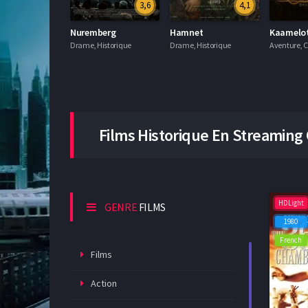
3,6
4,1
Nuremberg
Hamnet
Drame, Historique
Drame, Historique
Films
Historique
En Streaming 
HDLight
GENRE
FILMS
1980
French
Films
Action