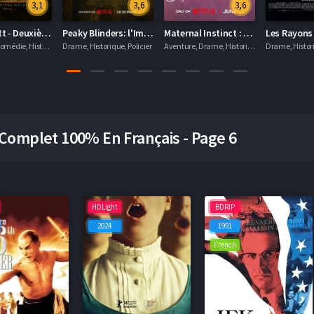
3,1
3,6
3,6
Kaamelott - Deuxième volet (partie 1)
Peaky Blinders: l'Immortel
Maternal Instinct : L'énigme Taylor Parker
Aventure, Comédie, Historique
Drame, Historique, Policier
Aventure, Drame, Historique
Drame, Histor
Complet 100% En Français - Page 6
HDLight
BDRIP
2024
1991
French